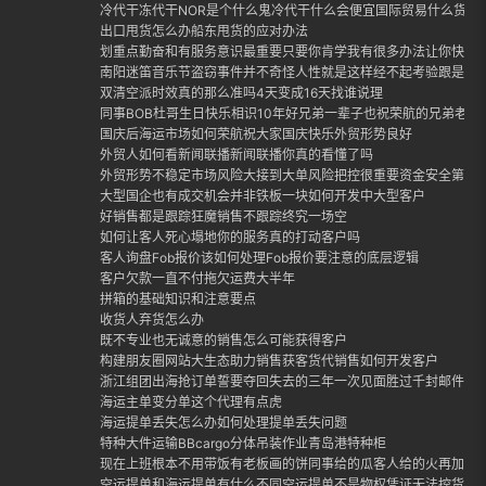
冷代干冻代干NOR是个什么鬼冷代干什么会便宜国际贸易什么货适合
出口甩货怎么办船东甩货的应对办法
划重点勤奋和有服务意识最重要只要你肯学我有很多办法让你快速
南阳迷笛音乐节盗窃事件并不奇怪人性就是这样经不起考验跟是否
双清空派时效真的那么准吗4天变成16天找谁说理
同事BOB杜哥生日快乐相识10年好兄弟一辈子也祝荣航的兄弟老哥
国庆后海运市场如何荣航祝大家国庆快乐外贸形势良好
外贸人如何看新闻联播新闻联播你真的看懂了吗
外贸形势不稳定市场风险大接到大单风险把控很重要资金安全第一
大型国企也有成交机会并非铁板一块如何开发中大型客户
好销售都是跟踪狂魔销售不跟踪终究一场空
如何让客人死心塌地你的服务真的打动客户吗
客人询盘Fob报价该如何处理Fob报价要注意的底层逻辑
客户欠款一直不付拖欠运费大半年
拼箱的基础知识和注意要点
收货人弃货怎么办
既不专业也无诚意的销售怎么可能获得客户
构建朋友圈网站大生态助力销售获客货代销售如何开发客户
浙江组团出海抢订单誓要夺回失去的三年一次见面胜过千封邮件外
海运主单变分单这个代理有点虎
海运提单丢失怎么办如何处理提单丢失问题
特种大件运输BBcargo分体吊装作业青岛港特种柜
现在上班根本不用带饭有老板画的饼同事给的瓜客人给的火再加上
空运提单和海运提单有什么不同空运提单不是物权凭证无法控货