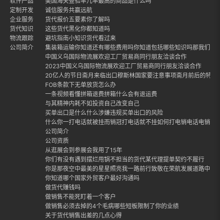
软件产品
美国海关查验率几率最高的商品是什么吗
定制开发
诚信服务共赢远航
企业服务
货代报价五要素你了解吗
货代知识
这些货代黑化你都知道吗
物流跟踪
避坑指南小知识货代看过来
公司简介
集装箱运输你知道还有哪些费用吗你知道包括哪些知识吗那我们就
中国义乌国际物流展欢迎工厂贸易商同行朋友洽谈合作
2023中国义乌国际物流展欢迎工厂贸易商同行朋友洽谈合作
20亿人的节日斋月来临出口穆斯林国家要注意事项斋月前后的特点
FOB条款下无单放货怎么办
一条视频看懂拼箱退费拼箱什么会有退运费
与其精神内耗不如投资自己改变自己
买单出口是什么什么涉嫌违规买单出口的风险
什么你一打电话就被挂而销冠打电话就不挂如何打电销电话电销话
公司简介
公司资质
从逛展会到参展会我用了15年
你们有没有遇到摆烂甩锅不担当的货代某代理提单契约不履行
你是那夜空中最美的星星照亮我一路前行致敬在荣航发展道路中每
你知道哪个国家外贸客户最好沟通吗
做货代赚钱吗
做销售不能死盯着一个客户
做销售必须去掉的4个毛病哪些短板限制了你的业绩
关于货代销售出差的几点心得