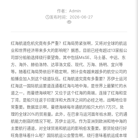
作者：Admin
发布时间：2026-06-27
红海航道危机究竟有多严重？红海局势紧张啊，又将对全球的航运
业和世界经济带来多大的影响呢？据悉，目前已经有超过13家船公
司部分船舶选择绕行豪望角，其中包括MsSE、马士基、中远、东
方、海外、赫伯洛特、达菲洛文疫、现代、万海、扬明、宜兴等
等。随着红海局势依旧不稳定啊，预计会有越来越多的航空公司的
船播会加入到这个绕道队伍。红海航道究竟有多重要？苏伊士运河
红海这一国际航运要道连通着红海与地中海，是世界上最繁忙的水
道之一，而曼德海峡呢？又位于这个红海的南端，连接了红海和亚
丁湾，是船只往返于印度洋和大西洋之间的必经之地，战略地位非
常重要。数据显示啊，曼德海峡每年通航的船只大约1.7万只，处
理的全球20%的贸易量。此外，在巴拿马运河面年枯水期，它的通
航能力削弱的情况下呢，苏伊士运河。作为亚洲到欧洲和地中海的
主要航行通道，对全球贸易和航运的影响愈发重要。那货轮绕行好
旺角意味着什么呢？国际航运公会警告啊，绕行意味着航运成本增