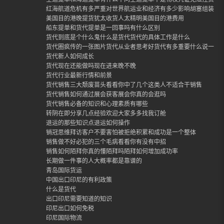
红海航道危机有多严重对世界航运业和经济有多少影响胡塞组装封
美国目的港晚提货犹太收货人太精明美国目的港费用
船东提单和货代提单是一回事吗有什么区别
货代到底是个什么鬼什么是货代货代的具体工作是什么
货代圈疯传的一张图片货代从业者思考好货代有多重要什么说一定
货代新人如何成长
货代现在还能做吗现在进来晚不晚
货代行业最新行情和前景
货代销售三大颓废苗头看看你中了几个这类人不适合干销售
货代销售如何通过展会获客展会你真的会逛吗
货代销售必备的知识和心理素质有哪些
转阴在即分享几点经验欢迎大家多多找我订舱
退运的那些知识点退运如何操作
销冠思维拜访客户不要害怕被拒绝积累和成功是一个整体
销售做不好必犯的三个毛病看看你有没有中招
销售如何陌拜你真的懂陌拜吗陌拜如何增加成功率
长期做一件事的人大概率都是靠谱的
青岛国际货运
中国出口印尼的有利政策
什么是货代
出口印尼需要知道的知识
印尼出口如何免税
印尼国际物流