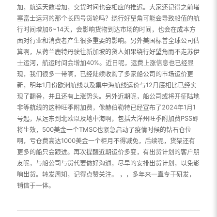
加，航运天数增加，交货时间也会相应的推迟。大家还记得之前堵
塞富士运河的那个长四号货轮吗？绕行好望角可能会导致船值的航
行时间增加6~14天，会影响货物到达市场的时间，也会在成本方
面对行业和消费者产生很多重要的影响。另外美国标普全球公司估
算啊，从荷兰鹿特丹驶往新加坡的货人如果绕行好望角而不走苏伊
士运河，航运时间会增加40%。近日呢，运费上涨信息也已经显
现，我们很多一带啊，已经陆续收购了多家船公司的市场运价更
新，明年1月份欧洲航线以及集中海航线运价与12月底相比已经实
现了翻番，并且还有上涨势头。另外近期呢，船公司或将开征陆地
非等航线的这种旺季附加费，像赫伯勒特已经宣布了2024年1月1
号起，从远东到北欧以及地中海啊，包括大洋州旺季附加费PSS即
将生效，500美金一个TMSC也紧急启动了疫情时候的钻石仓位
啊，亏仓费高达1000美金一个柜月不得减免，后续呢，货架还有
更多的船只会跟进。再次提醒近期运价多变，有出货计划的客户朋
友呢，与船公司与货代要做好沟通，尽早的安排出货计划，以免影
响出货。转发周知，记得点赞关注。 ，，多年来一直专于研发，
销信于一体。