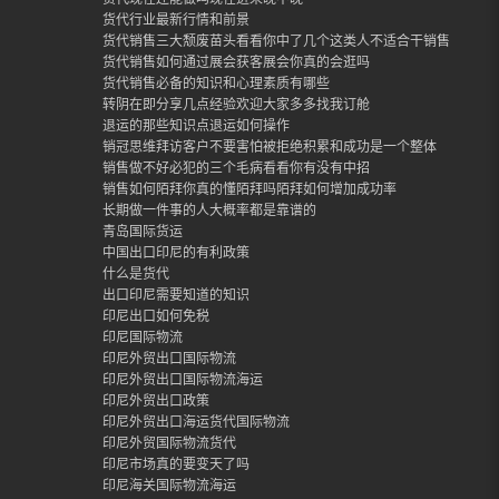
货代行业最新行情和前景
货代销售三大颓废苗头看看你中了几个这类人不适合干销售
货代销售如何通过展会获客展会你真的会逛吗
货代销售必备的知识和心理素质有哪些
转阴在即分享几点经验欢迎大家多多找我订舱
退运的那些知识点退运如何操作
销冠思维拜访客户不要害怕被拒绝积累和成功是一个整体
销售做不好必犯的三个毛病看看你有没有中招
销售如何陌拜你真的懂陌拜吗陌拜如何增加成功率
长期做一件事的人大概率都是靠谱的
青岛国际货运
中国出口印尼的有利政策
什么是货代
出口印尼需要知道的知识
印尼出口如何免税
印尼国际物流
印尼外贸出口国际物流
印尼外贸出口国际物流海运
印尼外贸出口政策
印尼外贸出口海运货代国际物流
印尼外贸国际物流货代
印尼市场真的要变天了吗
印尼海关国际物流海运