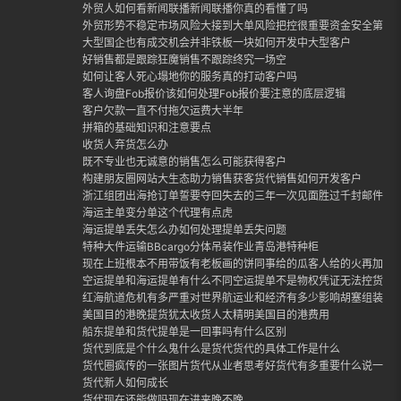
外贸人如何看新闻联播新闻联播你真的看懂了吗
外贸形势不稳定市场风险大接到大单风险把控很重要资金安全第一
大型国企也有成交机会并非铁板一块如何开发中大型客户
好销售都是跟踪狂魔销售不跟踪终究一场空
如何让客人死心塌地你的服务真的打动客户吗
客人询盘Fob报价该如何处理Fob报价要注意的底层逻辑
客户欠款一直不付拖欠运费大半年
拼箱的基础知识和注意要点
收货人弃货怎么办
既不专业也无诚意的销售怎么可能获得客户
构建朋友圈网站大生态助力销售获客货代销售如何开发客户
浙江组团出海抢订单誓要夺回失去的三年一次见面胜过千封邮件外
海运主单变分单这个代理有点虎
海运提单丢失怎么办如何处理提单丢失问题
特种大件运输BBcargo分体吊装作业青岛港特种柜
现在上班根本不用带饭有老板画的饼同事给的瓜客人给的火再加上
空运提单和海运提单有什么不同空运提单不是物权凭证无法控货
红海航道危机有多严重对世界航运业和经济有多少影响胡塞组装封
美国目的港晚提货犹太收货人太精明美国目的港费用
船东提单和货代提单是一回事吗有什么区别
货代到底是个什么鬼什么是货代货代的具体工作是什么
货代圈疯传的一张图片货代从业者思考好货代有多重要什么说一定
货代新人如何成长
货代现在还能做吗现在进来晚不晚