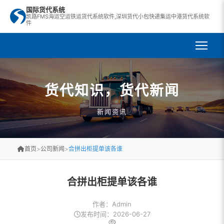
国际货代系统
凯路FMS海运空运铁运货代系统软件,深圳货代小包快递集运中港货代系统软
件
货代知识，货代新闻
新闻资讯
首页
>
公司新闻
>
合拼出柜提单该各谁
合拼出柜提单该各谁
作者：Admin
发布时间：2026-06-27