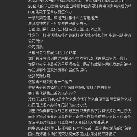
2023中国义乌国际物流展欢迎工厂贸易商同行朋友洽谈合作
20亿人的节日斋月来临出口穆斯林国家要注意事项斋月前后的特点
FOB条款下无单放货怎么办
一条视频看懂拼箱退费拼箱什么会有退运费
与其精神内耗不如投资自己改变自己
买单出口是什么什么涉嫌违规买单出口的风险
什么你一打电话就被挂而销冠打电话就不挂如何打电销电话电销话
公司简介
公司资质
从逛展会到参展会我用了15年
你们有没有遇到摆烂甩锅不担当的货代某代理提单契约不履行
你是那夜空中最美的星星照亮我一路前行致敬在荣航发展道路中每
你知道哪个国家外贸客户最好沟通吗
做货代赚钱吗
做销售不能死盯着一个客户
做销售必须去掉的4个毛病哪些短板限制了你的业绩
关于货代销售出差的几点心得
冷代干冻代干NOR是个什么鬼冷代干什么会便宜国际贸易什么货适合
出口甩货怎么办船东甩货的应对办法
划重点勤奋和有服务意识最重要只要你肯学我有很多办法让你快速
南阳迷笛音乐节盗窃事件并不奇怪人性就是这样经不起考验跟是否
双清空派时效真的那么准吗4天变成16天找谁说理
同事BOB杜哥生日快乐相识10年好兄弟一辈子也祝荣航的兄弟老哥
国庆后海运市场如何荣航祝大家国庆快乐外贸形势良好