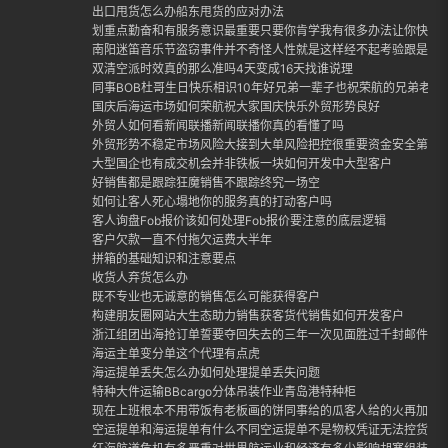
出口甩货怎么办船东甩货的应对办法
划重点勤奋和有服务意识最重要只要你肯学我有很多办法让你快速
南阳迷笛音乐节盗窃事件并不奇怪人性就是这样经不起考验跟是否
双清空派时效真的那么准吗4天变成16天找谁说理
同事BOB杜哥生日快乐相识10年好兄弟一辈子也祝荣航的兄弟老哥
国庆后海运市场如何荣航祝大家国庆快乐外贸形势良好
外贸人如何看新闻联播新闻联播你真的看懂了吗
外贸形势不稳定市场风险大接到大单风险把控很重要资金安全第一
大型国企也有成交机会并非铁板一块如何开发中大型客户
好销售都是跟踪狂魔销售不跟踪终究一场空
如何让客人死心塌地你的服务真的打动客户吗
客人询盘Fob报价该如何处理Fob报价要注意的底层逻辑
客户欠款一直不付拖欠运费大半年
拼箱的基础知识和注意要点
收货人弃货怎么办
既不专业也无诚意的销售怎么可能获得客户
构建朋友圈网站大生态助力销售获客货代销售如何开发客户
浙江组团出海抢订单誓要夺回失去的三年一次见面胜过千封邮件外
海运主单变分单这个代理有点虎
海运提单丢失怎么办如何处理提单丢失问题
特种大件运输BBcargo分体吊装作业青岛港特种柜
现在上班根本不用带饭有老板画的饼同事给的瓜客人给的火再加上
空运提单和海运提单有什么不同空运提单不是物权凭证无法控货