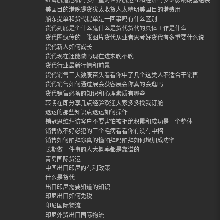
红海航道危机有多严重对世界航运业和经济有多少影响胡塞组装封
美国目的港晚提货犹太收货人太精明美国目的港费用
船东提单和货代提单是一回事吗有什么区别
货代到底是个什么鬼什么是货代货代的具体工作是什么
货代圈疯传的一张图片货代从业者思考好货代有多重要什么说一定
货代新人如何成长
货代现在还能做吗现在进来晚不晚
货代行业最新行情和前景
货代销售三大颓废苗头看看你中了几个这类人不适合干销售
货代销售如何通过展会获客展会你真的会逛吗
货代销售必备的知识和心理素质有哪些
转阴在即分享几点经验欢迎大家多多找我订舱
退运的那些知识点退运如何操作
销冠思维拜访客户不要害怕被拒绝积累和成功是一个整体
销售做不好必犯的三个毛病看看你有没有中招
销售如何陌拜你真的懂陌拜吗陌拜如何增加成功率
长期做一件事的人大概率都是靠谱的
青岛国际货运
中国出口印尼的有利政策
什么是货代
出口印尼需要知道的知识
印尼出口如何免税
印尼国际物流
印尼外贸出口国际物流