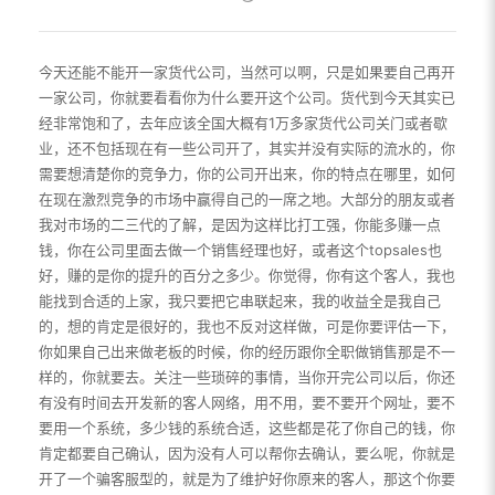
今天还能不能开一家货代公司，当然可以啊，只是如果要自己再开
一家公司，你就要看看你为什么要开这个公司。货代到今天其实已
经非常饱和了，去年应该全国大概有1万多家货代公司关门或者歇
业，还不包括现在有一些公司开了，其实并没有实际的流水的，你
需要想清楚你的竞争力，你的公司开出来，你的特点在哪里，如何
在现在激烈竞争的市场中赢得自己的一席之地。大部分的朋友或者
我对市场的二三代的了解，是因为这样比打工强，你能多赚一点
钱，你在公司里面去做一个销售经理也好，或者这个topsales也
好，赚的是你的提升的百分之多少。你觉得，你有这个客人，我也
能找到合适的上家，我只要把它串联起来，我的收益全是我自己
的，想的肯定是很好的，我也不反对这样做，可是你要评估一下，
你如果自己出来做老板的时候，你的经历跟你全职做销售那是不一
样的，你就要去。关注一些琐碎的事情，当你开完公司以后，你还
有没有时间去开发新的客人网络，用不用，要不要开个网址，要不
要用一个系统，多少钱的系统合适，这些都是花了你自己的钱，你
肯定都要自己确认，因为没有人可以帮你去确认，要么呢，你就是
开了一个骗客服型的，就是为了维护好你原来的客人，那这个你要