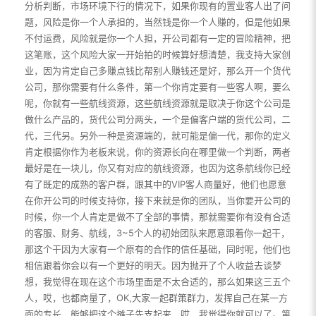
分析判断，市场环境下行的情况下，如果你现有的置业客人出了问
题，风险是你一个人承担的，当然钱是你一个人赚的，但是他如果
不付运费，风险就是你一个人担，开公司都有一定的冒险精神，把
这笔账，这个风险大家一开始拍的时候算好想清楚，我支持大家创
业，因为肯定自己多赚点钱比帮别人赚钱还是好，那么开一个货代
公司，那你需要有什么条件，第一个你肯定要有一些客人啊，要么
呢，你就有一些航线资源，这些航线资源就是取决于你这个公司是
做什么产品的，货代公司分两头，一个是偏客户端的货代公司，二
代，三代另。另外一种是资源端的，就可能是偏一代，那你的定义
肯定根据你作为老板来说，你的资源长向在哪里做一个判断，两者
最好是在一块儿，你又有对应的航线资源，也因为这条航线你已经
有了既定的成熟的客户群，跟其中的VIP客人商量好，他们也愿意
在你开公司的时候支持你，接下来就是你的团队，当你要开公司的
时候，你一个人肯定是做不了全部的事情，那就需要你有没有合适
的客服、财务、航线，3~5个人的初始团队来愿意跟着你一起干，
那这个干因为大家有一个原有的合作的信任基础，同时呢，他们也
相信跟着你会以有一个更好的明天。因为抛开了个人收益去谈梦
想，我觉得在现在这个市场里面是不太合适的，那么如果这三五个
人，哎，也都商量了，OK,大家一起群策群力，发挥自己在某一方
面的专长，能够把这个摊子先支起来，哎，我觉得你就可以了。第