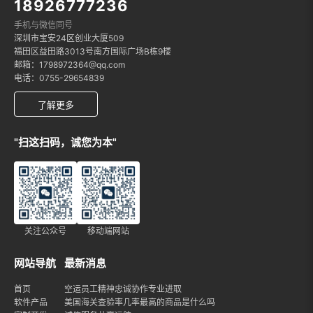
18926777236
手机与微信同号
深圳市宝安24区创业大厦509
福田区益田路3013号南方国际广场B栋9楼
邮箱：1798972364@qq.com
电话：0755-29654839
了解更多
"扫这扫码，诚您为本"
关注公众号
移动端网站
网站导航
最新消息
首页
空运员工精神忠诚协作专业进取
软件产品
美国海关查验率几率最高的商品是什么吗