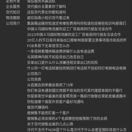
定制开发
诚信服务共赢远航
企业服务
货代报价五要素你了解吗
货代知识
这些货代黑化你都知道吗
物流跟踪
避坑指南小知识货代看过来
公司简介
集装箱运输你知道还有哪些费用吗你知道包括哪些知识吗那我们就
中国义乌国际物流展欢迎工厂贸易商同行朋友洽谈合作
2023中国义乌国际物流展欢迎工厂贸易商同行朋友洽谈合作
20亿人的节日斋月来临出口穆斯林国家要注意事项斋月前后的特点
FOB条款下无单放货怎么办
一条视频看懂拼箱退费拼箱什么会有退运费
与其精神内耗不如投资自己改变自己
买单出口是什么什么涉嫌违规买单出口的风险
什么你一打电话就被挂而销冠打电话就不挂如何打电销电话电销话
公司简介
公司资质
从逛展会到参展会我用了15年
你们有没有遇到摆烂甩锅不担当的货代某代理提单契约不履行
你是那夜空中最美的星星照亮我一路前行致敬在荣航发展道路中每
你知道哪个国家外贸客户最好沟通吗
做货代赚钱吗
做销售不能死盯着一个客户
做销售必须去掉的4个毛病哪些短板限制了你的业绩
关于货代销售出差的几点心得
冷代干冻代干NOR是个什么鬼冷代干什么会便宜国际贸易什么货适合