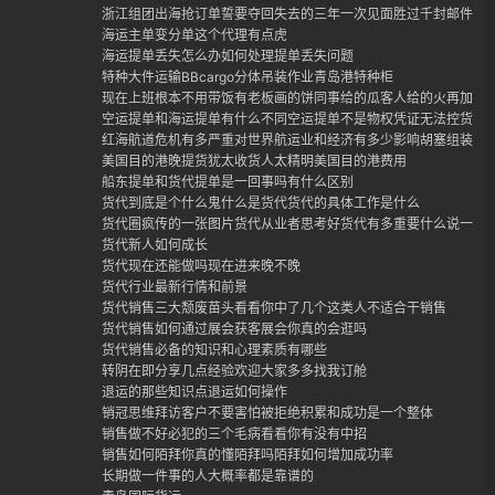
浙江组团出海抢订单誓要夺回失去的三年一次见面胜过千封邮件外
海运主单变分单这个代理有点虎
海运提单丢失怎么办如何处理提单丢失问题
特种大件运输BBcargo分体吊装作业青岛港特种柜
现在上班根本不用带饭有老板画的饼同事给的瓜客人给的火再加上
空运提单和海运提单有什么不同空运提单不是物权凭证无法控货
红海航道危机有多严重对世界航运业和经济有多少影响胡塞组装封
美国目的港晚提货犹太收货人太精明美国目的港费用
船东提单和货代提单是一回事吗有什么区别
货代到底是个什么鬼什么是货代货代的具体工作是什么
货代圈疯传的一张图片货代从业者思考好货代有多重要什么说一定
货代新人如何成长
货代现在还能做吗现在进来晚不晚
货代行业最新行情和前景
货代销售三大颓废苗头看看你中了几个这类人不适合干销售
货代销售如何通过展会获客展会你真的会逛吗
货代销售必备的知识和心理素质有哪些
转阴在即分享几点经验欢迎大家多多找我订舱
退运的那些知识点退运如何操作
销冠思维拜访客户不要害怕被拒绝积累和成功是一个整体
销售做不好必犯的三个毛病看看你有没有中招
销售如何陌拜你真的懂陌拜吗陌拜如何增加成功率
长期做一件事的人大概率都是靠谱的