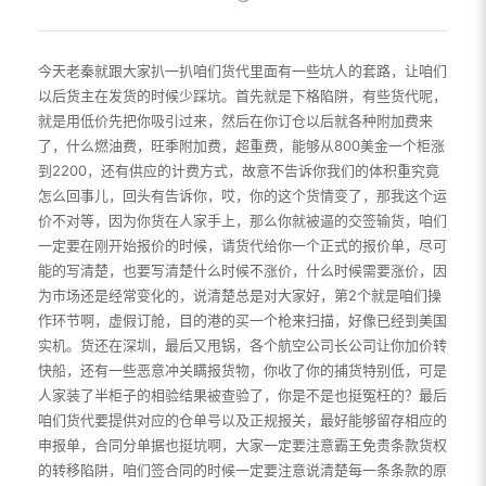
今天老秦就跟大家扒一扒咱们货代里面有一些坑人的套路，让咱们
以后货主在发货的时候少踩坑。首先就是下格陷阱，有些货代呢，
就是用低价先把你吸引过来，然后在你订仓以后就各种附加费来
了，什么燃油费，旺季附加费，超重费，能够从800美金一个柜涨
到2200，还有供应的计费方式，故意不告诉你我们的体积重究竟
怎么回事儿，回头有告诉你，哎，你的这个货情变了，那我这个运
价不对等，因为你货在人家手上，那么你就被逼的交签输货，咱们
一定要在刚开始报价的时候，请货代给你一个正式的报价单，尽可
能的写清楚，也要写清楚什么时候不涨价，什么时候需要涨价，因
为市场还是经常变化的，说清楚总是对大家好，第2个就是咱们操
作环节啊，虚假订舱，目的港的买一个枪来扫描，好像已经到美国
实机。货还在深圳，最后又甩锅，各个航空公司长公司让你加价转
快船，还有一些恶意冲关瞒报货物，你收了你的捕货特别低，可是
人家装了半柜子的相验结果被查验了，你是不是也挺冤枉的？最后
咱们货代要提供对应的仓单号以及正规报关，最好能够留存相应的
申报单，合同分单据也挺坑啊，大家一定要注意霸王免责条款货权
的转移陷阱，咱们签合同的时候一定要注意说清楚每一条条款的原