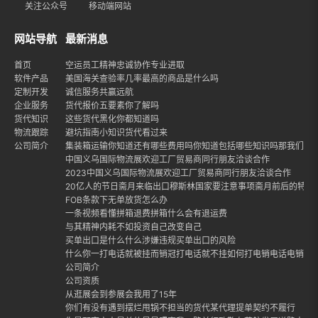
关注公众号
移动端网站
网站导航
最新消息
首页
空运员工精神忠诚协作专业进取
软件产品
美国海关查验率几率最高的商品是什么吗
定制开发
诚信服务共赢远航
企业服务
货代报价五要素你了解吗
货代知识
这些货代黑化你都知道吗
物流跟踪
避坑指南小知识货代看过来
公司简介
集装箱运输你知道还有哪些费用吗你知道包括哪些知识吗那我们就
中国义乌国际物流展欢迎工厂贸易商同行朋友洽谈合作
2023中国义乌国际物流展欢迎工厂贸易商同行朋友洽谈合作
20亿人的节日斋月来临出口穆斯林国家要注意事项斋月前后的特点
FOB条款下无单放货怎么办
一条视频看懂拼箱退费拼箱什么会有退运费
与其精神内耗不如投资自己改变自己
买单出口是什么什么涉嫌违规买单出口的风险
什么你一打电话就被挂而销冠打电话就不挂如何打电销电话电销话
公司简介
公司资质
从逛展会到参展会我用了15年
你们有没有遇到摆烂甩锅不担当的货代某代理提单契约不履行