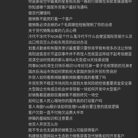
你是那夜空中最美的星星照亮我一路前行致敬在荣航发展道路中每
你知道哪个国家外贸客户最好沟通吗
做货代赚钱吗
做销售不能死盯着一个客户
做销售必须去掉的4个毛病哪些短板限制了你的业绩
关于货代销售出差的几点心得
冷代干冻代干NOR是个什么鬼冷代干什么会便宜国际贸易什么货适合
出口甩货怎么办船东甩货的应对办法
划重点勤奋和有服务意识最重要只要你肯学我有很多办法让你快速
南阳迷笛音乐节盗窃事件并不奇怪人性就是这样经不起考验跟是否
双清空派时效真的那么准吗4天变成16天找谁说理
同事BOB杜哥生日快乐相识10年好兄弟一辈子也祝荣航的兄弟老哥
国庆后海运市场如何荣航祝大家国庆快乐外贸形势良好
外贸人如何看新闻联播新闻联播你真的看懂了吗
外贸形势不稳定市场风险大接到大单风险把控很重要资金安全第一
大型国企也有成交机会并非铁板一块如何开发中大型客户
好销售都是跟踪狂魔销售不跟踪终究一场空
如何让客人死心塌地你的服务真的打动客户吗
客人询盘Fob报价该如何处理Fob报价要注意的底层逻辑
客户欠款一直不付拖欠运费大半年
拼箱的基础知识和注意要点
收货人弃货怎么办
既不专业也无诚意的销售怎么可能获得客户
构建朋友圈网站大生态助力销售获客货代销售如何开发客户