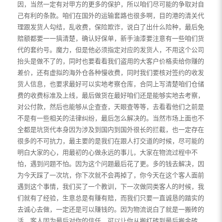
因，当然一定有对甲方的更多的保护，所以咱们尽可能的争取对自
己有利的条款。咱们在国外的运输套路也很多啊，目的港的清关代
理跟发货人勾结，乱收费，保险欺诈，说白了出什么险种，最后免
赔额都要一一搞清楚，确认好保单，新手油漆要注意有一些咱们货
代的套约号。魔力，但是他必须指定对应的发货人，不用这个公司
抬头是做不了的，同时也要看看我们盗用的大客户价格卖给你赚的
差价，还有虚拟的海外仓各种慢收费，同时我们要核对签约的收发
货人信息，也要求最好可以实地考察仓库，合同上写清楚咱们仓储
费的收费标准及上线，最后做货在最好咱们还是能够实地去考察，
对公付款，然后也能够从企查查，天眼查等等，去看看他们之前是
不是有一些相关的法律纠纷，最后怎么解决的。当然市场上面也不
全都是坑货代本身因为涉及到国内到国外很长的拦截，也一定存在
很多的不可抗力，最主要的是我们在跟人打交道的时候，尽可能的
明白大家的心，用最初的心做永远的事儿，大家在物流过程中不
怕，遇到问题不怕。因为这个问题最后花了更。多的钱去解决，因
为今天踩了一次坑，你下次就不会再掉了，你今天在这个客人面前
遇到这个事情，我们买了一个教训，下一次做同类客人的时候，我
们就有了经验，生意总是有赚有赔，而我们只要一直诚恳的踏实的
去诚心去做，一定还是可以赚钱的。因为物流说白了就是一搬砖的
活，客人因为最后对你的信任，可以让你从搬红砖到最后搬金砖，