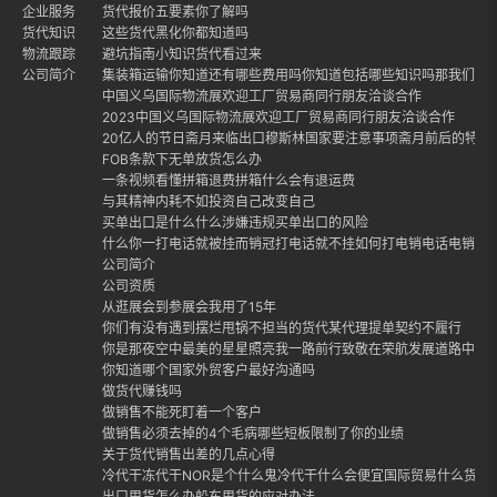
企业服务
货代报价五要素你了解吗
货代知识
这些货代黑化你都知道吗
物流跟踪
避坑指南小知识货代看过来
公司简介
集装箱运输你知道还有哪些费用吗你知道包括哪些知识吗那我们就
中国义乌国际物流展欢迎工厂贸易商同行朋友洽谈合作
2023中国义乌国际物流展欢迎工厂贸易商同行朋友洽谈合作
20亿人的节日斋月来临出口穆斯林国家要注意事项斋月前后的特点
FOB条款下无单放货怎么办
一条视频看懂拼箱退费拼箱什么会有退运费
与其精神内耗不如投资自己改变自己
买单出口是什么什么涉嫌违规买单出口的风险
什么你一打电话就被挂而销冠打电话就不挂如何打电销电话电销话
公司简介
公司资质
从逛展会到参展会我用了15年
你们有没有遇到摆烂甩锅不担当的货代某代理提单契约不履行
你是那夜空中最美的星星照亮我一路前行致敬在荣航发展道路中每
你知道哪个国家外贸客户最好沟通吗
做货代赚钱吗
做销售不能死盯着一个客户
做销售必须去掉的4个毛病哪些短板限制了你的业绩
关于货代销售出差的几点心得
冷代干冻代干NOR是个什么鬼冷代干什么会便宜国际贸易什么货适合
出口甩货怎么办船东甩货的应对办法