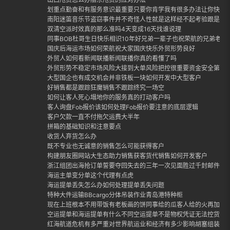
划重点勤奋和有服务意识最重要只要你肯学我有很多办法让你快速
南阳迷笛音乐节盗窃事件并不奇怪人性就是这样经不起考验跟是否
双清空派时效真的那么准吗4天变成16天找谁说理
同事BOB杜哥生日快乐相识10年好兄弟一辈子也祝荣航的兄弟老哥
国庆后海运市场如何荣航祝大家国庆快乐外贸形势良好
外贸人如何看新闻联播新闻联播你真的看懂了吗
外贸形势不稳定市场风险大接到大单风险把控很重要资金安全第一
大型国企也有成交机会并非铁板一块如何开发中大型客户
好销售都是跟踪狂魔销售不跟踪终究一场空
如何让客人死心塌地你的服务真的打动客户吗
客人询盘Fob报价该如何处理Fob报价要注意的底层逻辑
客户欠款一直不付拖欠运费大半年
拼箱的基础知识和注意要点
收货人弃货怎么办
既不专业也无诚意的销售怎么可能获得客户
构建朋友圈网站大生态助力销售获客货代销售如何开发客户
浙江组团出海抢订单誓要夺回失去的三年一次见面胜过千封邮件外
海运主单变分单这个代理有点虎
海运提单丢失怎么办如何处理提单丢失问题
特种大件运输BBcargo分体吊装作业青岛港特种柜
现在上班根本不用带饭有老板画的饼同事给的瓜客人给的火再加上
空运提单和海运提单有什么不同空运提单不是物权凭证无法控货
红海航道危机有多严重对世界航运业和经济有多少影响胡塞组装封