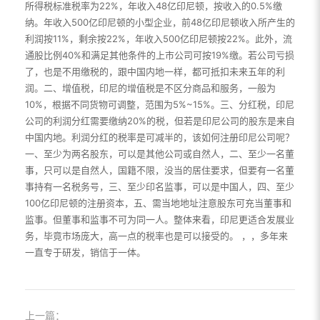
所得税标准税率为22%，年收入48亿印尼顿，按收入的0.5%缴
纳。年收入500亿印尼顿的小型企业，前48亿印尼顿收入所产生的
利润按11%，剩余按22%，年收入500亿印尼顿按22%。此外，流
通股比例40%和满足其他条件的上市公司可按19%缴。若公司亏损
了，也是不用缴税的，跟中国内地一样，都可抵扣未来五年的利
润。二、增值税，印尼的增值税是不区分商品和服务，一般为
10%，根据不同货物可调整，范围为5%~15%。三、分红税，印尼
公司的利润分红需要缴纳20%的税，但若是印尼公司的股东是来自
中国内地。利润分红的税率是可减半的，该如何注册印尼公司呢？
一、至少为两名股东，可以是其他公司或自然人，二、至少一名董
事，只可以是自然人，国籍不限，没当的居住要求，但要有一名董
事持有一名税务号，三、至少印名监事，可以是中国人，四、至少
100亿印尼顿的注册资本，五、需当地地址注意股东可充当董事和
监事。但董事和监事不可为同一人。整体来看，印尼更适合发展业
务，毕竟市场庞大，高一点的税率也是可以接受的。 ，，多年来
一直专于研发，销信于一体。
上一篇：