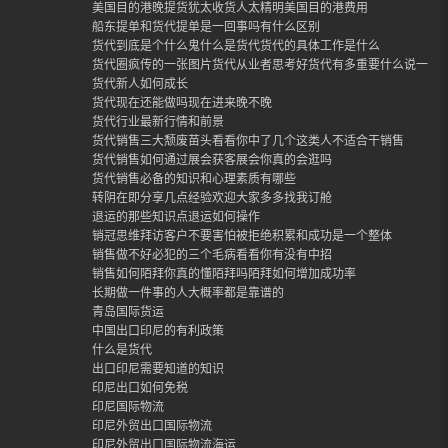
美国目的港晚提货犹太收货人太精明美国目的港费用
船东提单和货代提单是一回事吗有什么区别
货代到底是个什么鬼什么是货代货代的具体工作是什么
货代圈疯传的一张图片货代从业者思考好货代有多重要什么说一定
货代新人如何成长
货代现在还能做吗现在进来晚不晚
货代行业最新行情和前景
货代销售三大颓废苗头看看你中了几个这类人不适合干销售
货代销售如何通过展会获客展会你真的会逛吗
货代销售必备的知识和心理素质有哪些
转阴在即分享几点经验欢迎大家多多找我订舱
退运的那些知识点退运如何操作
销冠思维拜访客户不要害怕被拒绝积累和成功是一个整体
销售做不好必犯的三个毛病看看你有没有中招
销售如何陌拜你真的懂陌拜吗陌拜如何增加成功率
长期做一件事的人大概率都是靠谱的
青岛国际货运
中国出口印尼的有利政策
什么是货代
出口印尼需要知道的知识
印尼出口如何免税
印尼国际物流
印尼外贸出口国际物流
印尼外贸出口国际物流海运