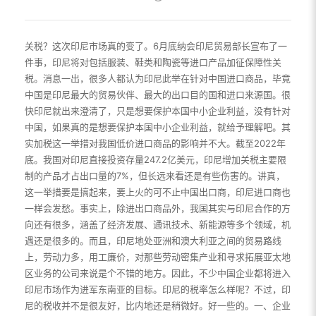
关税？这次印尼市场真的变了。6月底纳会印尼贸易部长宣布了一
件事，印尼将对包括服装、鞋类和陶瓷等进口产品加征保障性关
税。消息一出，很多人都认为印尼此举在针对中国进口商品，毕竟
中国是印尼最大的贸易伙伴、最大的出口目的国和进口来源国。很
快印尼就出来澄清了，只是想要保护本国中小企业利益，没有针对
中国，如果真的是想要保护本国中小企业利益，就给予理解吧。其
实加税这一举措对我国低价进口商品的影响并不大。截至2022年
底。我国对印尼直接投资存量247.2亿美元，印尼增加关税主要限
制的产品才占出口量的7%，但长远来看还是有些伤害的。讲真，
这一举措要是搞起来，要上火的可不止中国出口商，印尼进口商也
一样会发愁。事实上，除进出口商品外，我国其实与印尼合作的方
向还有很多，涵盖了经济发展、通讯技术、新能源等多个领域，机
遇还是很多的。而且，印尼地处亚洲和澳大利亚之间的贸易路线
上，劳动力多，用工廉价，对那些劳动密集产业和寻求拓展亚太地
区业务的公司来说是个不错的地方。因此，不少中国企业都将进入
印尼市场作为进军东南亚的目标。印尼的税率怎么样呢？不过，印
尼的税收并不是很友好，比内地还是稍微好。好一些的。一、企业