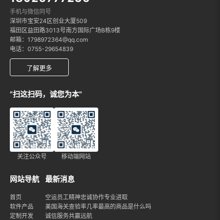
手机与微信同号
深圳市宝安24区创业大厦509
福田区益田路3013号南方国际广场B栋9楼
邮箱：1798972364@qq.com
电话：0755-29654839
了解更多
"扫这扫码，诚您为本"
关注公众号
移动端网站
网站导航
最新消息
首页
空运员工精神忠诚协作专业进取
软件产品
美国海关查验率几率最高的商品是什么吗
定制开发
诚信服务共赢远航