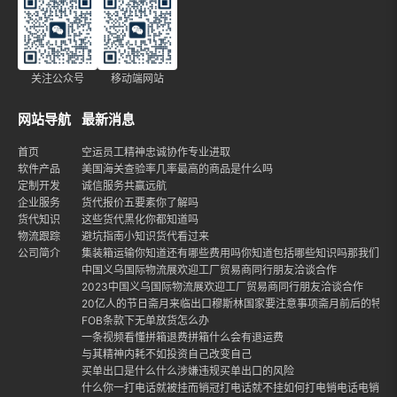
关注公众号
移动端网站
网站导航
最新消息
首页
空运员工精神忠诚协作专业进取
软件产品
美国海关查验率几率最高的商品是什么吗
定制开发
诚信服务共赢远航
企业服务
货代报价五要素你了解吗
货代知识
这些货代黑化你都知道吗
物流跟踪
避坑指南小知识货代看过来
公司简介
集装箱运输你知道还有哪些费用吗你知道包括哪些知识吗那我们就
中国义乌国际物流展欢迎工厂贸易商同行朋友洽谈合作
2023中国义乌国际物流展欢迎工厂贸易商同行朋友洽谈合作
20亿人的节日斋月来临出口穆斯林国家要注意事项斋月前后的特点
FOB条款下无单放货怎么办
一条视频看懂拼箱退费拼箱什么会有退运费
与其精神内耗不如投资自己改变自己
买单出口是什么什么涉嫌违规买单出口的风险
什么你一打电话就被挂而销冠打电话就不挂如何打电销电话电销话