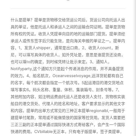
什么是提单？提单是货物移交给货运公司后，货运公司向托运人出
具的单证，他是托运人和承运人之间的运输合同证明。提单是货物
所有权的凭证。收货人凭提单向目的地的运输部门提货。提单须经
承运人或传东签字后只能生效，是向海关申报的单证之一。提单内
容，1、发货人shipper，通常是出口商，2、收货人count，斯
尼，可以填写具体的收货人，如外凭址是，意思是谁提货还没商，
也可以填to的确定，到时候凭转让批示来定。3、通知人，
Notifyparty,这个通知方只是起个传递消息的作用，并不具备提货
的效力。4、船名航次，Oceanvesselvoyage,远洋货轮都有自己
的名字，每个航次都会指定一个航次号。5起运港目的港交货地点
填写事实6。码头名称、重量、体积、集装箱号、封条号等。7、
其他附加内容，如注明运费由托运人还是收货人支付，货物核实装
船目的港交货处、代理人的姓名和地址，客户要求显示的其他文字
和内容。提单的出单方式常见的三种正本提单regionalbl,一般用于
建提单付尾款，常用或不能做垫放的国家等控货用。发货人需要把
三正三副的正本提单通过国际快递方式寄给客户，会产生一个国际
快递的费用。CVbillable无正本，只有电子版提单，签子类提单，