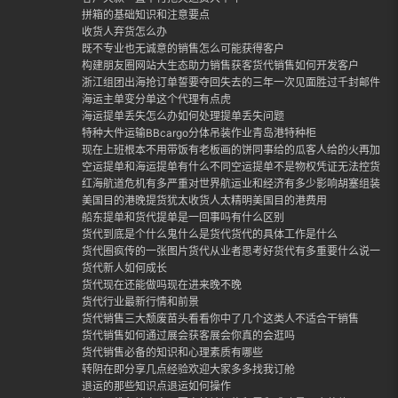
拼箱的基础知识和注意要点
收货人弃货怎么办
既不专业也无诚意的销售怎么可能获得客户
构建朋友圈网站大生态助力销售获客货代销售如何开发客户
浙江组团出海抢订单誓要夺回失去的三年一次见面胜过千封邮件外
海运主单变分单这个代理有点虎
海运提单丢失怎么办如何处理提单丢失问题
特种大件运输BBcargo分体吊装作业青岛港特种柜
现在上班根本不用带饭有老板画的饼同事给的瓜客人给的火再加上
空运提单和海运提单有什么不同空运提单不是物权凭证无法控货
红海航道危机有多严重对世界航运业和经济有多少影响胡塞组装封
美国目的港晚提货犹太收货人太精明美国目的港费用
船东提单和货代提单是一回事吗有什么区别
货代到底是个什么鬼什么是货代货代的具体工作是什么
货代圈疯传的一张图片货代从业者思考好货代有多重要什么说一定
货代新人如何成长
货代现在还能做吗现在进来晚不晚
货代行业最新行情和前景
货代销售三大颓废苗头看看你中了几个这类人不适合干销售
货代销售如何通过展会获客展会你真的会逛吗
货代销售必备的知识和心理素质有哪些
转阴在即分享几点经验欢迎大家多多找我订舱
退运的那些知识点退运如何操作