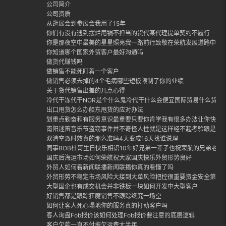
公司简介
公司资质
从逛展会到参展会我用了15年
你们有没有遇到摆烂甩锅不担当的货代某代理提单契约不履行
你是那夜空中最美的星星照亮我一路前行致敬在荣航发展道路中每
你知道哪个国家外贸客户最好沟通吗
做货代赚钱吗
做销售不能死盯着一个客户
做销售必须去掉的4个毛病哪些短板限制了你的业绩
关于货代销售出差的几点心得
冷代干冻代干NOR是个什么鬼冷代干什么会便宜国际贸易什么货适合
出口甩货怎么办船东甩货的应对办法
划重点勤奋和有服务意识最重要只要你肯学我有很多办法让你快速
南阳迷笛音乐节盗窃事件并不奇怪人性就是这样经不起考验跟是否
双清空派时效真的那么准吗4天变成16天找谁说理
同事BOB杜哥生日快乐相识10年好兄弟一辈子也祝荣航的兄弟老哥
国庆后海运市场如何荣航祝大家国庆快乐外贸形势良好
外贸人如何看新闻联播新闻联播你真的看懂了吗
外贸形势不稳定市场风险大接到大单风险把控很重要资金安全第一
大型国企也有成交机会并非铁板一块如何开发中大型客户
好销售都是跟踪狂魔销售不跟踪终究一场空
如何让客人死心塌地你的服务真的打动客户吗
客人询盘Fob报价该如何处理Fob报价要注意的底层逻辑
客户欠款一直不付拖欠运费大半年