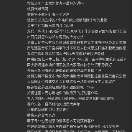
你知道哪个国家外贸客户最好沟通吗
做货代赚钱吗
做销售不能死盯着一个客户
做销售必须去掉的4个毛病哪些短板限制了你的业绩
关于货代销售出差的几点心得
冷代干冻代干NOR是个什么鬼冷代干什么会便宜国际贸易什么货适合
出口甩货怎么办船东甩货的应对办法
划重点勤奋和有服务意识最重要只要你肯学我有很多办法让你快速
南阳迷笛音乐节盗窃事件并不奇怪人性就是这样经不起考验跟是否
双清空派时效真的那么准吗4天变成16天找谁说理
同事BOB杜哥生日快乐相识10年好兄弟一辈子也祝荣航的兄弟老哥
国庆后海运市场如何荣航祝大家国庆快乐外贸形势良好
外贸人如何看新闻联播新闻联播你真的看懂了吗
外贸形势不稳定市场风险大接到大单风险把控很重要资金安全第一
大型国企也有成交机会并非铁板一块如何开发中大型客户
好销售都是跟踪狂魔销售不跟踪终究一场空
如何让客人死心塌地你的服务真的打动客户吗
客人询盘Fob报价该如何处理Fob报价要注意的底层逻辑
客户欠款一直不付拖欠运费大半年
拼箱的基础知识和注意要点
收货人弃货怎么办
既不专业也无诚意的销售怎么可能获得客户
构建朋友圈网站大生态助力销售获客货代销售如何开发客户