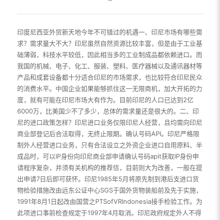
印度尼西亚外贸新天地今年不可错过的机遇一、印尼市场有哪些需
求？需求量大不大？印尼虽然自然资源比较丰富，但是由于工业基
础薄弱，科技水平较低，因此相当多的工业制成品都依赖进口。而
我国的机械、电子、化工、服装、塑料、医疗器械以及通讯器材等
产品和成套设备都十分适合印尼的市场需求，也比较符合印尼民众
的消费水平。中国企业如果能够抓住这一无限商机，加大开拓的力
度，就有可能在印尼市场大有作为。目前印尼的人口已达到2亿
6000万，比美国少不了多少，总体的需求量还是很大的。二、印
尼的进口政策怎样？印尼进口业务仅限印尼人经营，且均需向印尼
商业部登记后合法取得，无终止限期。确认号码API。印尼严格限
制外人经营进口业务，只有合法设立之外资企业进口自用原料、半
成品时，可以IP身份向印尼商业部申请确认号码apit获取IP身份申
请程序复杂，并须有关机构的推荐信，目前则大为改善，一般在提
出申请7日后即可获怀。印尼1985年5月将原先制到港后支进口货
物检验措施改由远东公证中心SGS于国外货物装船前及先于实施，
1991年8月1日起改由国营之PTSofVRIndonesia接手检验工作。为
此项进口事前检查规定于1997年4月取消。印尼政府规定外人不得