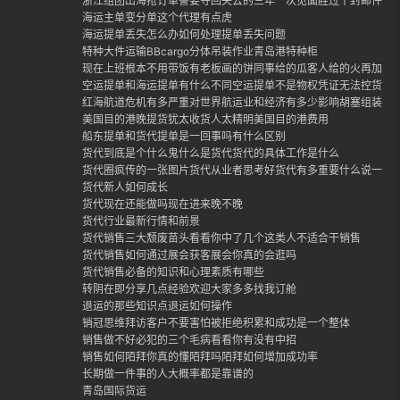
浙江组团出海抢订单誓要夺回失去的三年一次见面胜过千封邮件外
海运主单变分单这个代理有点虎
海运提单丢失怎么办如何处理提单丢失问题
特种大件运输BBcargo分体吊装作业青岛港特种柜
现在上班根本不用带饭有老板画的饼同事给的瓜客人给的火再加上
空运提单和海运提单有什么不同空运提单不是物权凭证无法控货
红海航道危机有多严重对世界航运业和经济有多少影响胡塞组装封
美国目的港晚提货犹太收货人太精明美国目的港费用
船东提单和货代提单是一回事吗有什么区别
货代到底是个什么鬼什么是货代货代的具体工作是什么
货代圈疯传的一张图片货代从业者思考好货代有多重要什么说一定
货代新人如何成长
货代现在还能做吗现在进来晚不晚
货代行业最新行情和前景
货代销售三大颓废苗头看看你中了几个这类人不适合干销售
货代销售如何通过展会获客展会你真的会逛吗
货代销售必备的知识和心理素质有哪些
转阴在即分享几点经验欢迎大家多多找我订舱
退运的那些知识点退运如何操作
销冠思维拜访客户不要害怕被拒绝积累和成功是一个整体
销售做不好必犯的三个毛病看看你有没有中招
销售如何陌拜你真的懂陌拜吗陌拜如何增加成功率
长期做一件事的人大概率都是靠谱的
青岛国际货运