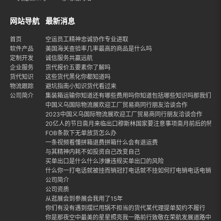
网站导航
最新消息
首页
空运员工精神忠诚协作专业进取
软件产品
美国海关查验率几率最高的商品是什么吗
定制开发
诚信服务共赢远航
企业服务
货代报价五要素你了解吗
货代知识
这些货代黑化你都知道吗
物流跟踪
避坑指南小知识货代看过来
公司简介
集装箱运输你知道还有哪些费用吗你知道包括哪些知识吗那我们就
中国义乌国际物流展欢迎工厂贸易商同行朋友洽谈合作
2023中国义乌国际物流展欢迎工厂贸易商同行朋友洽谈合作
20亿人的节日斋月来临出口穆斯林国家要注意事项斋月前后的特点
FOB条款下无单放货怎么办
一条视频看懂拼箱退费拼箱什么会有退运费
与其精神内耗不如投资自己改变自己
买单出口是什么什么涉嫌违规买单出口的风险
什么你一打电话就被挂而销冠打电话就不挂如何打电销电话电销话
公司简介
公司资质
从逛展会到参展会我用了15年
你们有没有遇到摆烂甩锅不担当的货代某代理提单契约不履行
你是那夜空中最美的星星照亮我一路前行致敬在荣航发展道路中每