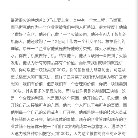
最近很火的特朗普2.0马上要上台，其中有一个大工程，马斯克，
而马斯克他作为一个企业家被我们中国人所熟知，很大程度上他除
了做好了车企，他还自己做了一个火箭公司，他还有AI人工智能的
机器人，他还收购了一个X在网上作为一个社交平台。根据我们的
理解，原来一个企业家他就是做好他的分类式，你卖水就是卖好
水，你做手机就做好手机，结果他不，他从互联网一直做到了火箭
发射，他认为所有的商品都有个价值，而原来我们的营销就是讲
的，你可以把一块钱卖到100块，你的销售能力非常厉害，可是从
更长远更大的广度来讲，这样子是背离了我们作为服务为客户去着
想的，我们有价值，但是我们有一个合理的价值，你把一块钱卖到
100块，其实更多的是靠忽悠，而1块钱你卖到2块钱到三块钱，这
是一个合理的利润。也是因为这个原因，他开始自己。见火箭，他
开始自己去接触所有的东西，他也一个人可以干完所有的事情，而
他到每一个自己的公司或者工厂开会，他都是跟一线的技术人员或
者是销售人员开会，解决具体的事情。现在的企业管理和现在的企
业营销不是靠你去把一个咱们10块钱的成本去忽悠客人，通过你个
人魅力或各种原因把它卖到100块，因为这个被你的商业的正常的