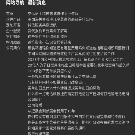
网站导航
最新消息
首页
空运员工精神忠诚协作专业进取
软件产品
美国海关查验率几率最高的商品是什么吗
定制开发
诚信服务共赢远航
企业服务
货代报价五要素你了解吗
货代知识
这些货代黑化你都知道吗
物流跟踪
避坑指南小知识货代看过来
公司简介
集装箱运输你知道还有哪些费用吗你知道包括哪些知识吗那我们就
中国义乌国际物流展欢迎工厂贸易商同行朋友洽谈合作
2023中国义乌国际物流展欢迎工厂贸易商同行朋友洽谈合作
20亿人的节日斋月来临出口穆斯林国家要注意事项斋月前后的特点
FOB条款下无单放货怎么办
一条视频看懂拼箱退费拼箱什么会有退运费
与其精神内耗不如投资自己改变自己
买单出口是什么什么涉嫌违规买单出口的风险
什么你一打电话就被挂而销冠打电话就不挂如何打电销电话电销话
公司简介
公司资质
从逛展会到参展会我用了15年
你们有没有遇到摆烂甩锅不担当的货代某代理提单契约不履行
你是那夜空中最美的星星照亮我一路前行致敬在荣航发展道路中每
你知道哪个国家外贸客户最好沟通吗
做货代赚钱吗