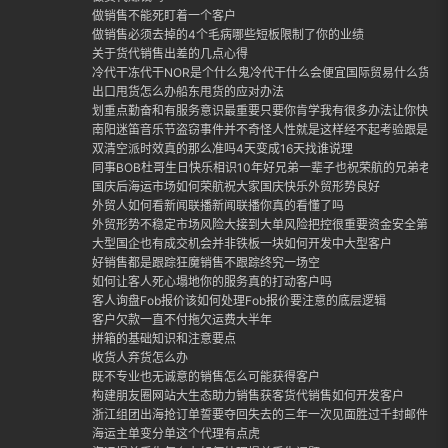
做销售不能死盯着一个客户
做销售必须去掉的4个毛病哪些短板限制了你的业绩
关于货代销售出差的几点心得
冷代干冻代干NOR是个什么鬼冷代干什么会便宜国际贸易什么货适合
出口甩货怎么办船东甩货的应对办法
划重点勤奋和有服务意识最重要只要你肯学我有很多办法让你快速
南阳迷笛音乐节盗窃事件并不奇怪人性就是这样经不起考验跟是否
双清空派时效真的那么准吗4天变成16天找谁说理
同事BOB杜哥生日快乐相识10年好兄弟一辈子也祝荣航的兄弟老哥
国庆后海运市场如何荣航祝大家国庆快乐外贸形势良好
外贸人如何看新闻联播新闻联播你真的看懂了吗
外贸形势不稳定市场风险大接到大单风险把控很重要资金安全第一
大型国企也有成交机会并非铁板一块如何开发中大型客户
好销售都是跟踪狂魔销售不跟踪终究一场空
如何让客人死心塌地你的服务真的打动客户吗
客人询盘Fob报价该如何处理Fob报价要注意的底层逻辑
客户欠款一直不付拖欠运费大半年
拼箱的基础知识和注意要点
收货人弃货怎么办
既不专业也无诚意的销售怎么可能获得客户
构建朋友圈网站大生态助力销售获客货代销售如何开发客户
浙江组团出海抢订单誓要夺回失去的三年一次见面胜过千封邮件外
海运主单变分单这个代理有点虎