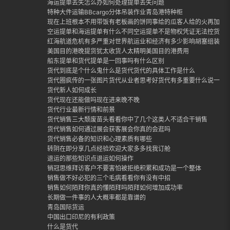
海运提单丢失怎么办如何处理提单丢失问题
特种大件运输BBcargo分体吊装作业青岛港特种柜
现在上班根本不用带饭有老板画的饼同事给的瓜客人给的火再加上
空运提单和海运提单有什么不同空运提单不是物权凭证无法控货
红海航道危机有多严重对世界航运业和经济有多少影响胡塞组装封
美国目的港晚提货犹太收货人太精明美国目的港费用
船东提单和货代提单是一回事吗有什么区别
货代到底是个什么鬼什么是货代货代的具体工作是什么
货代圈疯传的一张图片货代从业者思考好货代有多重要什么说一定
货代新人如何成长
货代现在还能做吗现在进来晚不晚
货代行业最新行情和前景
货代销售三大颓废苗头看看你中了几个这类人不适合干销售
货代销售如何通过展会获客展会你真的会逛吗
货代销售必备的知识和心理素质有哪些
转阴在即分享几点经验欢迎大家多多找我订舱
退运的那些知识点退运如何操作
销冠思维拜访客户不要害怕被拒绝积累和成功是一个整体
销售做不好必犯的三个毛病看看你有没有中招
销售如何陌拜你真的懂陌拜吗陌拜如何增加成功率
长期做一件事的人大概率都是靠谱的
青岛国际货运
中国出口印尼的有利政策
什么是货代