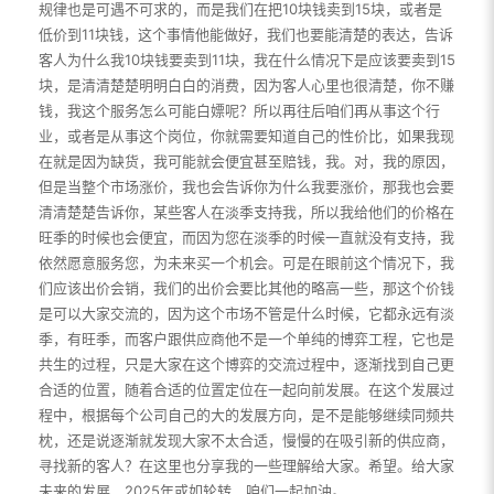
规律也是可遇不可求的，而是我们在把10块钱卖到15块，或者是
低价到11块钱，这个事情他能做好，我们也要能清楚的表达，告诉
客人为什么我10块钱要卖到11块，我在什么情况下是应该要卖到15
块，是清清楚楚明明白白的消费，因为客人心里也很清楚，你不赚
钱，我这个服务怎么可能白嫖呢？所以再往后咱们再从事这个行
业，或者是从事这个岗位，你就需要知道自己的性价比，如果我现
在就是因为缺货，我可能就会便宜甚至赔钱，我。对，我的原因，
但是当整个市场涨价，我也会告诉你为什么我要涨价，那我也会要
清清楚楚告诉你，某些客人在淡季支持我，所以我给他们的价格在
旺季的时候也会便宜，而因为您在淡季的时候一直就没有支持，我
依然愿意服务您，为未来买一个机会。可是在眼前这个情况下，我
们应该出价会销，我们的出价会要比其他的略高一些，那这个价钱
是可以大家交流的，因为这个市场不管是什么时候，它都永远有淡
季，有旺季，而客户跟供应商他不是一个单纯的博弈工程，它也是
共生的过程，只是大家在这个博弈的交流过程中，逐渐找到自己更
合适的位置，随着合适的位置定位在一起向前发展。在这个发展过
程中，根据每个公司自己的大的发展方向，是不是能够继续同频共
枕，还是说逐渐就发现大家不太合适，慢慢的在吸引新的供应商，
寻找新的客人？在这里也分享我的一些理解给大家。希望。给大家
未来的发展，2025年或如轮转，咱们一起加油。