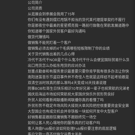
公司简介
公司资质
从逛展会到参展会我用了15年
你们有没有遇到摆烂甩锅不担当的货代某代理提单契约不履行
你是那夜空中最美的星星照亮我一路前行致敬在荣航发展道路中每
你知道哪个国家外贸客户最好沟通吗
做货代赚钱吗
做销售不能死盯着一个客户
做销售必须去掉的4个毛病哪些短板限制了你的业绩
关于货代销售出差的几点心得
冷代干冻代干NOR是个什么鬼冷代干什么会便宜国际贸易什么货适合
出口甩货怎么办船东甩货的应对办法
划重点勤奋和有服务意识最重要只要你肯学我有很多办法让你快速
南阳迷笛音乐节盗窃事件并不奇怪人性就是这样经不起考验跟是否
双清空派时效真的那么准吗4天变成16天找谁说理
同事BOB杜哥生日快乐相识10年好兄弟一辈子也祝荣航的兄弟老哥
国庆后海运市场如何荣航祝大家国庆快乐外贸形势良好
外贸人如何看新闻联播新闻联播你真的看懂了吗
外贸形势不稳定市场风险大接到大单风险把控很重要资金安全第一
大型国企也有成交机会并非铁板一块如何开发中大型客户
好销售都是跟踪狂魔销售不跟踪终究一场空
如何让客人死心塌地你的服务真的打动客户吗
客人询盘Fob报价该如何处理Fob报价要注意的底层逻辑
客户欠款一直不付拖欠运费大半年