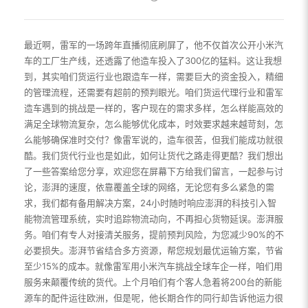
最近啊，雷军的一场跨年直播彻底刷屏了，他不仅首次公开小米汽
车的工厂生产线，还透露了他造车投入了300亿的猛料。这让我想
到，其实咱们货运行业也跟造车一样，需要巨大的资金投入，精细
的管理流程，还需要有超前的预判眼光。咱们货运代理行业和雷军
造车遇到的挑战是一样的，客户现在的需求多样，怎么样能高效的
满足全球物流复杂，怎么能够优化成本，时效要求越来越苛刻，怎
么能够确保准时交付？像雷军说的，造车很苦，但我们能成功就很
酷。我们货代行业也是如此，如何让货代之路走得更酷？我们想出
了一些答案给您分享，欢迎您在屏幕下方给我们留言，一起参与讨
论，澎湃的速度，依靠覆盖全球的网络，无论您有多么紧急的需
求，我们都有备用解决方案，24小时随时响应澎湃的科技引入智
能物流管理系统，实时追踪物流动向，不再担心货物延误。澎湃服
务。咱们有专人对接清关服务，提前预判风险，为您减少90%的不
必要损失。澎湃节省结合多方资源，帮您规划最优运输方案，节省
至少15%的成本。就像雷军用小米汽车挑战全球车企一样，咱们用
服务来颠覆传统的货代。上个月咱们有个客人急着将200台的新能
源车的配件运往欧洲，但是呢，他长期合作的同行却告诉他运力很