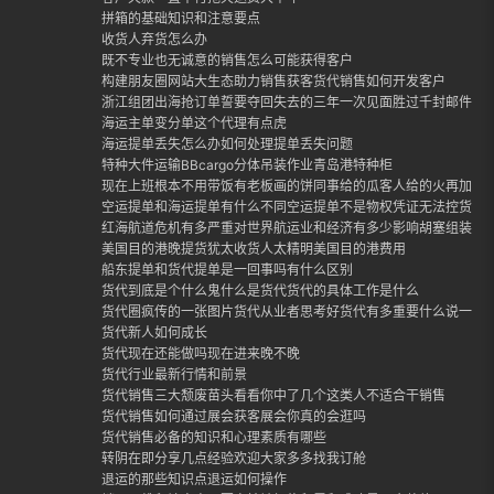
拼箱的基础知识和注意要点
收货人弃货怎么办
既不专业也无诚意的销售怎么可能获得客户
构建朋友圈网站大生态助力销售获客货代销售如何开发客户
浙江组团出海抢订单誓要夺回失去的三年一次见面胜过千封邮件外
海运主单变分单这个代理有点虎
海运提单丢失怎么办如何处理提单丢失问题
特种大件运输BBcargo分体吊装作业青岛港特种柜
现在上班根本不用带饭有老板画的饼同事给的瓜客人给的火再加上
空运提单和海运提单有什么不同空运提单不是物权凭证无法控货
红海航道危机有多严重对世界航运业和经济有多少影响胡塞组装封
美国目的港晚提货犹太收货人太精明美国目的港费用
船东提单和货代提单是一回事吗有什么区别
货代到底是个什么鬼什么是货代货代的具体工作是什么
货代圈疯传的一张图片货代从业者思考好货代有多重要什么说一定
货代新人如何成长
货代现在还能做吗现在进来晚不晚
货代行业最新行情和前景
货代销售三大颓废苗头看看你中了几个这类人不适合干销售
货代销售如何通过展会获客展会你真的会逛吗
货代销售必备的知识和心理素质有哪些
转阴在即分享几点经验欢迎大家多多找我订舱
退运的那些知识点退运如何操作