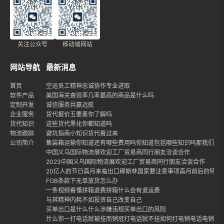
关注公众号
移动端网站
网站导航
最新消息
首页
空运员工精神忠诚协作专业进取
软件产品
美国海关查验率几率最高的商品是什么吗
定制开发
诚信服务共赢远航
企业服务
货代报价五要素你了解吗
货代知识
这些货代黑化你都知道吗
物流跟踪
避坑指南小知识货代看过来
公司简介
集装箱运输你知道还有哪些费用吗你知道包括哪些知识吗那我们就
中国义乌国际物流展欢迎工厂贸易商同行朋友洽谈合作
2023中国义乌国际物流展欢迎工厂贸易商同行朋友洽谈合作
20亿人的节日斋月来临出口穆斯林国家要注意事项斋月前后的特点
FOB条款下无单放货怎么办
一条视频看懂拼箱退费拼箱什么会有退运费
与其精神内耗不如投资自己改变自己
买单出口是什么什么涉嫌违规买单出口的风险
什么你一打电话就被挂而销冠打电话就不挂如何打电销电话电销话