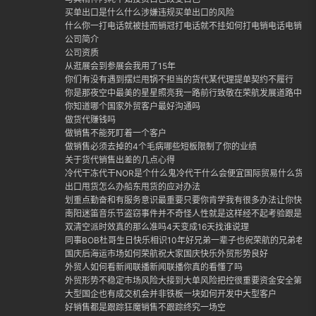
买单出口是什么什么涉嫌违规买单出口的风险
什么你一打电话就被挂而销冠打电话就不挂如何打电销电话电销话
公司简介
公司资质
从逛展会到参展会我用了15年
你们有没有遇到摆烂甩锅不担当的货代某代理提单契约不履行
你是那夜空中最美的星星照亮我一路前行致敬在荣航发展道路中每
你知道哪个国家外贸客户最好沟通吗
做货代赚钱吗
做销售不能死盯着一个客户
做销售必须去掉的4个毛病哪些短板限制了你的业绩
关于货代销售出差的几点心得
冷代干冻代干NOR是个什么鬼冷代干什么会便宜国际贸易什么货适合
出口甩货怎么办船东甩货的应对办法
划重点勤奋和有服务意识最重要只要你肯学我有很多办法让你快速
南阳迷笛音乐节盗窃事件并不奇怪人性就是这样经不起考验跟是否
双清空派时效真的那么准吗4天变成16天找谁说理
同事BOB杜哥生日快乐相识10年好兄弟一辈子也祝荣航的兄弟老哥
国庆后海运市场如何荣航祝大家国庆快乐外贸形势良好
外贸人如何看新闻联播新闻联播你真的看懂了吗
外贸形势不稳定市场风险大接到大单风险把控很重要资金安全第一
大型国企也有成交机会并非铁板一块如何开发中大型客户
好销售都是跟踪狂魔销售不跟踪终究一场空