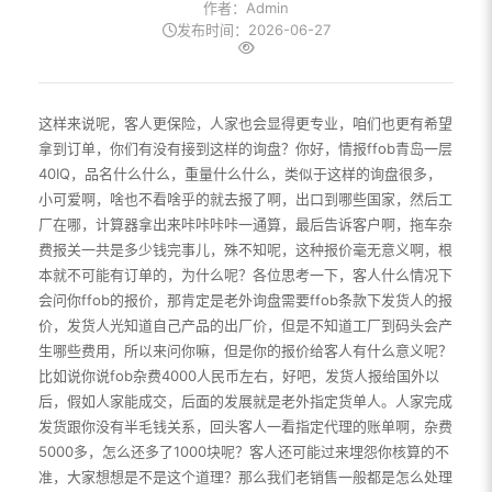
作者：Admin
发布时间：2026-06-27
这样来说呢，客人更保险，人家也会显得更专业，咱们也更有希望
拿到订单，你们有没有接到这样的询盘？你好，情报ffob青岛一层
40IQ，品名什么什么，重量什么什么，类似于这样的询盘很多，
小可爱啊，啥也不看啥乎的就去报了啊，出口到哪些国家，然后工
厂在哪，计算器拿出来咔咔咔咔一通算，最后告诉客户啊，拖车杂
费报关一共是多少钱完事儿，殊不知呢，这种报价毫无意义啊，根
本就不可能有订单的，为什么呢？各位思考一下，客人什么情况下
会问你ffob的报价，那肯定是老外询盘需要ffob条款下发货人的报
价，发货人光知道自己产品的出厂价，但是不知道工厂到码头会产
生哪些费用，所以来问你嘛，但是你的报价给客人有什么意义呢？
比如说你说fob杂费4000人民币左右，好吧，发货人报给国外以
后，假如人家能成交，后面的发展就是老外指定货单人。人家完成
发货跟你没有半毛钱关系，回头客人一看指定代理的账单啊，杂费
5000多，怎么还多了1000块呢？客人还可能过来埋怨你核算的不
准，大家想想是不是这个道理？那么我们老销售一般都是怎么处理