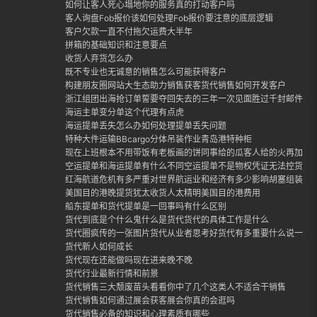
如何让客人死心塌地你的服务真的打动客户吗
客人询盘Fob报价该如何处理Fob报价要注意的底层逻辑
客户欠款一直不付拖欠运费大半年
拼箱的基础知识和注意要点
收货人弃货怎么办
既不专业也无诚意的销售怎么可能获得客户
构建朋友圈网站大生态助力销售获客货代销售如何开发客户
浙江组团出海抢订单誓要夺回失去的三年一次见面胜过千封邮件外
海运主单变分单这个代理有点虎
海运提单丢失怎么办如何处理提单丢失问题
特种大件运输BBcargo分体吊装作业青岛港特种柜
现在上班根本不用带饭有老板画的饼同事给的瓜客人给的火再加上
空运提单和海运提单有什么不同空运提单不是物权凭证无法控货
红海航道危机有多严重对世界航运业和经济有多少影响胡塞组装封
美国目的港晚提货犹太收货人太精明美国目的港费用
船东提单和货代提单是一回事吗有什么区别
货代到底是个什么鬼什么是货代货代的具体工作是什么
货代圈疯传的一张图片货代从业者思考好货代有多重要什么说一定
货代新人如何成长
货代现在还能做吗现在进来晚不晚
货代行业最新行情和前景
货代销售三大颓废苗头看看你中了几个这类人不适合干销售
货代销售如何通过展会获客展会你真的会逛吗
货代销售必备的知识和心理素质有哪些