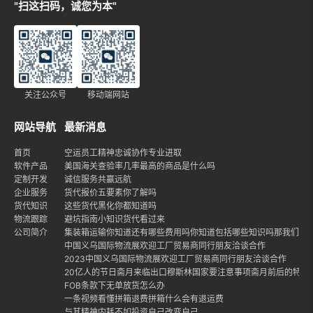
"扫这扫码，诚您为本"
关注公众号
移动端网站
网站导航
最新消息
首页
空运员工精神忠诚协作专业进取
软件产品
美国海关查验率几率最高的商品是什么吗
定制开发
诚信服务共赢远航
企业服务
货代报价五要素你了解吗
货代知识
这些货代黑化你都知道吗
物流跟踪
避坑指南小知识货代看过来
公司简介
集装箱运输你知道还有哪些费用吗你知道包括哪些知识吗那我们就
中国义乌国际物流展欢迎工厂贸易商同行朋友洽谈合作
2023中国义乌国际物流展欢迎工厂贸易商同行朋友洽谈合作
20亿人的节日斋月来临出口穆斯林国家要注意事项斋月前后的特点
FOB条款下无单放货怎么办
一条视频看懂拼箱退费拼箱什么会有退运费
与其精神内耗不如投资自己改变自己