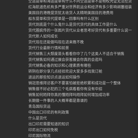
空运提单和海运提单有什么不同空运提单不是物权凭证无法控货
红海航道危机有多严重对世界航运业和经济有多少影响胡塞组装封
美国目的港晚提货犹太收货人太精明美国目的港费用
船东提单和货代提单是一回事吗有什么区别
货代到底是个什么鬼什么是货代货代的具体工作是什么
货代圈疯传的一张图片货代从业者思考好货代有多重要什么说一定
货代新人如何成长
货代现在还能做吗现在进来晚不晚
货代行业最新行情和前景
货代销售三大颓废苗头看看你中了几个这类人不适合干销售
货代销售如何通过展会获客展会你真的会逛吗
货代销售必备的知识和心理素质有哪些
转阴在即分享几点经验欢迎大家多多找我订舱
退运的那些知识点退运如何操作
销冠思维拜访客户不要害怕被拒绝积累和成功是一个整体
销售做不好必犯的三个毛病看看你有没有中招
销售如何陌拜你真的懂陌拜吗陌拜如何增加成功率
长期做一件事的人大概率都是靠谱的
青岛国际货运
中国出口印尼的有利政策
什么是货代
出口印尼需要知道的知识
印尼出口如何免税
印尼国际物流