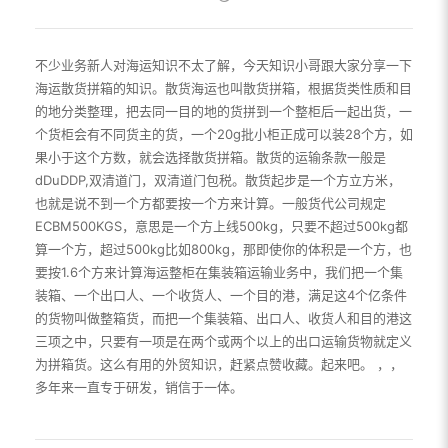
不少业务新人对海运知识不太了解，今天知识小哥跟大家分享一下
海运散货拼箱的知识。散货海运也叫散货拼箱，根据货类性质和目
的地分类整理，把去同一目的地的货拼到一个整柜后一起出货，一
个货柜会有不同货主的货，一个20g批小柜正成可以装28个方，如
果小于这个方数，就会选择散货拼箱。散货的运输条款一般是
dDuDDP,双清道门，双清道门包税。散货起步是一个方立方米，
也就是说不到一个方都要按一个方来计算。一般货代公司规定
ECBM500KGS，意思是一个方上线500kg，只要不超过500kg都
算一个方，超过500kg比如800kg，那即使你的体积是一个方，也
要按1.6个方来计算海运整柜在集装箱运输业务中，我们把一个集
装箱、一个出口人、一个收货人、一个目的港，满足这4个亿条件
的货物叫做整箱货，而把一个集装箱、出口人、收货人和目的港这
三项之中，只要有一项是在两个或两个以上的出口运输货物就定义
为拼箱货。这么有用的外贸知识，赶紧点赞收藏。起来吧。 ，，
多年来一直专于研发，销信于一体。