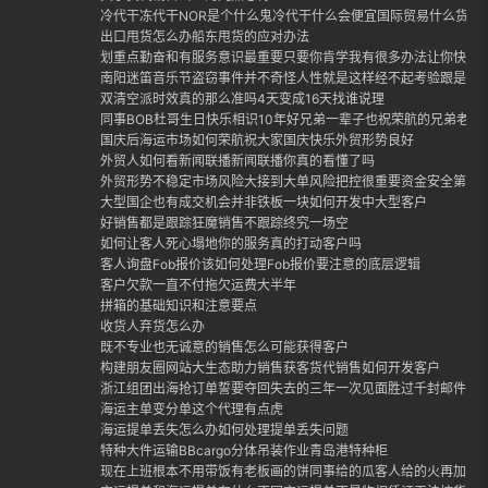
冷代干冻代干NOR是个什么鬼冷代干什么会便宜国际贸易什么货适合
出口甩货怎么办船东甩货的应对办法
划重点勤奋和有服务意识最重要只要你肯学我有很多办法让你快速
南阳迷笛音乐节盗窃事件并不奇怪人性就是这样经不起考验跟是否
双清空派时效真的那么准吗4天变成16天找谁说理
同事BOB杜哥生日快乐相识10年好兄弟一辈子也祝荣航的兄弟老哥
国庆后海运市场如何荣航祝大家国庆快乐外贸形势良好
外贸人如何看新闻联播新闻联播你真的看懂了吗
外贸形势不稳定市场风险大接到大单风险把控很重要资金安全第一
大型国企也有成交机会并非铁板一块如何开发中大型客户
好销售都是跟踪狂魔销售不跟踪终究一场空
如何让客人死心塌地你的服务真的打动客户吗
客人询盘Fob报价该如何处理Fob报价要注意的底层逻辑
客户欠款一直不付拖欠运费大半年
拼箱的基础知识和注意要点
收货人弃货怎么办
既不专业也无诚意的销售怎么可能获得客户
构建朋友圈网站大生态助力销售获客货代销售如何开发客户
浙江组团出海抢订单誓要夺回失去的三年一次见面胜过千封邮件外
海运主单变分单这个代理有点虎
海运提单丢失怎么办如何处理提单丢失问题
特种大件运输BBcargo分体吊装作业青岛港特种柜
现在上班根本不用带饭有老板画的饼同事给的瓜客人给的火再加上