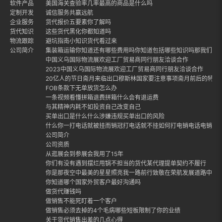
软件产品
美国海关查验率几率最高的商品是什么吗
定制开发
诚信服务共赢远航
企业服务
货代报价五要素你了解吗
货代知识
这些货代黑化你都知道吗
物流跟踪
避坑指南小知识货代看过来
公司简介
集装箱运输你知道还有哪些费用吗你知道包括哪些知识吗那我们就
中国义乌国际物流展欢迎工厂贸易商同行朋友洽谈合作
2023中国义乌国际物流展欢迎工厂贸易商同行朋友洽谈合作
20亿人的节日斋月来临出口穆斯林国家要注意事项斋月前后的特点
FOB条款下无单放货怎么办
一条视频看懂拼箱退费拼箱什么会有退运费
与其精神内耗不如投资自己改变自己
买单出口是什么什么涉嫌违规买单出口的风险
什么你一打电话就被挂而销冠打电话就不挂如何打电销电话电销话
公司简介
公司资质
从逛展会到参展会我用了15年
你们有没有遇到摆烂甩锅不担当的货代某代理提单契约不履行
你是那夜空中最美的星星照亮我一路前行致敬在荣航发展道路中每
你知道哪个国家外贸客户最好沟通吗
做货代赚钱吗
做销售不能死盯着一个客户
做销售必须去掉的4个毛病哪些短板限制了你的业绩
关于货代销售出差的几点心得