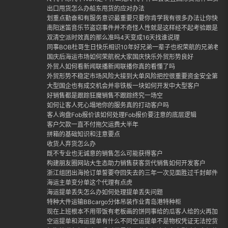
出口甩货怎么办船东甩货的应对办法
划重点勤奋和有服务意识最重要只要你肯学我有很多办法让你快速
南阳迷笛音乐节盗窃事件并不奇怪人性就是这样经不起考验跟是否
双清空派时效真的那么准吗4天变成16天找谁说理
同事BOB杜哥生日快乐相识10年好兄弟一辈子也祝荣航的兄弟老哥
国庆后海运市场如何荣航祝大家国庆快乐外贸形势良好
外贸人如何看新闻联播新闻联播你真的看懂了吗
外贸形势不稳定市场风险大接到大单风险把控很重要资金安全第一
大型国企也有成交机会并非铁板一块如何开发中大型客户
好销售都是跟踪狂魔销售不跟踪终究一场空
如何让客人死心塌地你的服务真的打动客户吗
客人询盘Fob报价该如何处理Fob报价要注意的底层逻辑
客户欠款一直不付拖欠运费大半年
拼箱的基础知识和注意要点
收货人弃货怎么办
既不专业也无诚意的销售怎么可能获得客户
构建朋友圈网站大生态助力销售获客货代销售如何开发客户
浙江组团出海抢订单誓要夺回失去的三年一次见面胜过千封邮件外
海运主单变分单这个代理有点虎
海运提单丢失怎么办如何处理提单丢失问题
特种大件运输BBcargo分体吊装作业青岛港特种柜
现在上班根本不用带饭有老板画的饼同事给的瓜客人给的火再加上
空运提单和海运提单有什么不同空运提单不是物权凭证无法控货