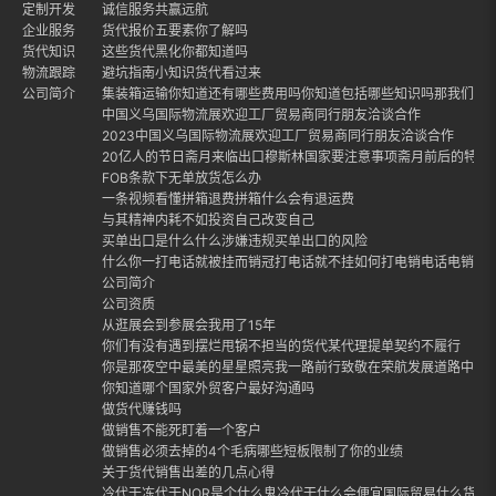
定制开发
诚信服务共赢远航
企业服务
货代报价五要素你了解吗
货代知识
这些货代黑化你都知道吗
物流跟踪
避坑指南小知识货代看过来
公司简介
集装箱运输你知道还有哪些费用吗你知道包括哪些知识吗那我们就
中国义乌国际物流展欢迎工厂贸易商同行朋友洽谈合作
2023中国义乌国际物流展欢迎工厂贸易商同行朋友洽谈合作
20亿人的节日斋月来临出口穆斯林国家要注意事项斋月前后的特点
FOB条款下无单放货怎么办
一条视频看懂拼箱退费拼箱什么会有退运费
与其精神内耗不如投资自己改变自己
买单出口是什么什么涉嫌违规买单出口的风险
什么你一打电话就被挂而销冠打电话就不挂如何打电销电话电销话
公司简介
公司资质
从逛展会到参展会我用了15年
你们有没有遇到摆烂甩锅不担当的货代某代理提单契约不履行
你是那夜空中最美的星星照亮我一路前行致敬在荣航发展道路中每
你知道哪个国家外贸客户最好沟通吗
做货代赚钱吗
做销售不能死盯着一个客户
做销售必须去掉的4个毛病哪些短板限制了你的业绩
关于货代销售出差的几点心得
冷代干冻代干NOR是个什么鬼冷代干什么会便宜国际贸易什么货适合