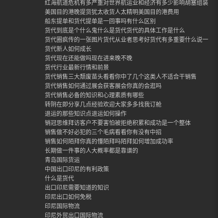
红海航道危机有多严重对世界航运业和经济有多少影响胡塞组装封
美国目的港晚提货犹太收货人太精明美国目的港费用
船东提单和货代提单是一回事吗有什么区别
货代到底是个什么鬼什么是货代货代的具体工作是什么
货代圈疯传的一张图片货代从业者思考好货代有多重要什么说一定
货代新人如何成长
货代现在还能做吗现在进来晚不晚
货代行业最新行情和前景
货代销售三大颓废苗头看看你中了几个这类人不适合干销售
货代销售如何通过展会获客展会你真的会逛吗
货代销售必备的知识和心理素质有哪些
转阴在即分享几点经验欢迎大家多多找我订舱
退运的那些知识点退运如何操作
销冠思维拜访客户不要害怕被拒绝积累和成功是一个整体
销售做不好必犯的三个毛病看看你有没有中招
销售如何陌拜你真的懂陌拜吗陌拜如何增加成功率
长期做一件事的人大概率都是靠谱的
青岛国际货运
中国出口印尼的有利政策
什么是货代
出口印尼需要知道的知识
印尼出口如何免税
印尼国际物流
印尼外贸出口国际物流