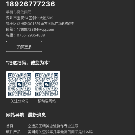
18926777236
手机与微信同号
深圳市宝安24区创业大厦509
福田区益田路3013号南方国际广场B栋9楼
邮箱：1798972364@qq.com
电话：0755-29654839
了解更多
"扫这扫码，诚您为本"
关注公众号
移动端网站
网站导航
最新消息
首页
空运员工精神忠诚协作专业进取
软件产品
美国海关查验率几率最高的商品是什么吗