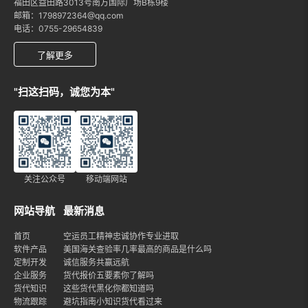
福田区益田路3013号南方国际广场B栋9楼
邮箱：1798972364@qq.com
电话：0755-29654839
了解更多
"扫这扫码，诚您为本"
关注公众号
移动端网站
网站导航
最新消息
首页
空运员工精神忠诚协作专业进取
软件产品
美国海关查验率几率最高的商品是什么吗
定制开发
诚信服务共赢远航
企业服务
货代报价五要素你了解吗
货代知识
这些货代黑化你都知道吗
物流跟踪
避坑指南小知识货代看过来