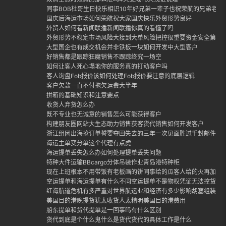
同事BOB杜哥生日快乐相识10年好兄弟一辈子也祝荣航的兄弟老哥
国庆后海运市场如何荣航祝大家国庆快乐外贸形势良好
外贸人如何看新闻联播新闻联播你真的看懂了吗
外贸形势不稳定市场风险大接到大单风险把控很重要资金安全第一
大型国企也有成交机会并非铁板一块如何开发中大型客户
好销售都是跟踪狂魔销售不跟踪终究一场空
如何让客人死心塌地你的服务真的打动客户吗
客人询盘Fob报价该如何处理Fob报价要注意的底层逻辑
客户欠款一直不付拖欠运费大半年
拼箱的基础知识和注意要点
收货人弃货怎么办
既不专业也无诚意的销售怎么可能获得客户
构建朋友圈网站大生态助力销售获客货代销售如何开发客户
浙江组团出海抢订单誓要夺回失去的三年一次见面胜过千封邮件外
海运主单变分单这个代理有点虎
海运提单丢失怎么办如何处理提单丢失问题
特种大件运输BBcargo分体吊装作业青岛港特种柜
现在上班根本不用带饭有老板画的饼同事给的瓜客人给的火再加上
空运提单和海运提单有什么不同空运提单不是物权凭证无法控货
红海航道危机有多严重对世界航运业和经济有多少影响胡塞组装封
美国目的港晚提货犹太收货人太精明美国目的港费用
船东提单和货代提单是一回事吗有什么区别
货代到底是个什么鬼什么是货代货代的具体工作是什么