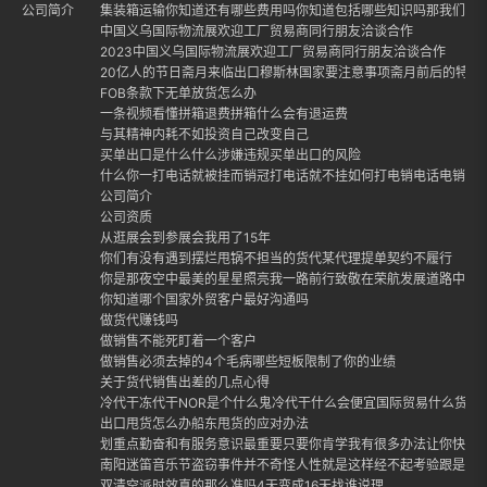
公司简介
集装箱运输你知道还有哪些费用吗你知道包括哪些知识吗那我们就
中国义乌国际物流展欢迎工厂贸易商同行朋友洽谈合作
2023中国义乌国际物流展欢迎工厂贸易商同行朋友洽谈合作
20亿人的节日斋月来临出口穆斯林国家要注意事项斋月前后的特点
FOB条款下无单放货怎么办
一条视频看懂拼箱退费拼箱什么会有退运费
与其精神内耗不如投资自己改变自己
买单出口是什么什么涉嫌违规买单出口的风险
什么你一打电话就被挂而销冠打电话就不挂如何打电销电话电销话
公司简介
公司资质
从逛展会到参展会我用了15年
你们有没有遇到摆烂甩锅不担当的货代某代理提单契约不履行
你是那夜空中最美的星星照亮我一路前行致敬在荣航发展道路中每
你知道哪个国家外贸客户最好沟通吗
做货代赚钱吗
做销售不能死盯着一个客户
做销售必须去掉的4个毛病哪些短板限制了你的业绩
关于货代销售出差的几点心得
冷代干冻代干NOR是个什么鬼冷代干什么会便宜国际贸易什么货适合
出口甩货怎么办船东甩货的应对办法
划重点勤奋和有服务意识最重要只要你肯学我有很多办法让你快速
南阳迷笛音乐节盗窃事件并不奇怪人性就是这样经不起考验跟是否
双清空派时效真的那么准吗4天变成16天找谁说理