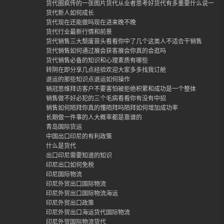
货代圈疯传的一张图片货代从业者思考好货代有多重要什么说一定
货代新人如何成长
货代现在还能做吗现在进来晚不晚
货代行业最新行情和前景
货代销售三大颓废苗头看看你中了几个这类人不适合干销售
货代销售如何通过展会获客展会你真的会逛吗
货代销售必备的知识和心理素质有哪些
转阴在即分享几点经验欢迎大家多多找我订舱
退运的那些知识点退运如何操作
销冠思维拜访客户不要害怕被拒绝积累和成功是一个整体
销售做不好必犯的三个毛病看看你有没有中招
销售如何陌拜你真的懂陌拜吗陌拜如何增加成功率
长期做一件事的人大概率都是靠谱的
青岛国际货运
中国出口印尼的有利政策
什么是货代
出口印尼需要知道的知识
印尼出口如何免税
印尼国际物流
印尼外贸出口国际物流
印尼外贸出口国际物流海运
印尼外贸出口政策
印尼外贸出口海运货代国际物流
印尼外贸国际物流货代